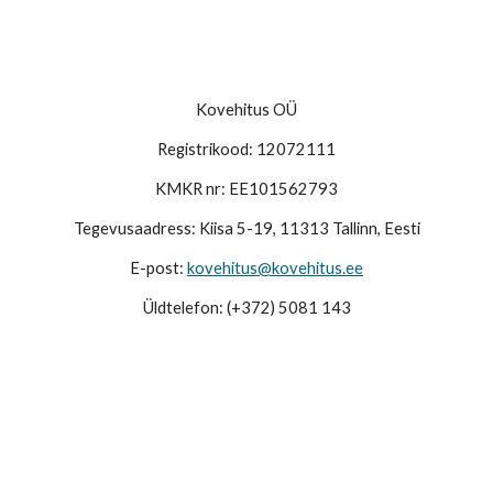
ip to main content
Skip to navigat
Kovehitus OÜ
Registrikood: 12072111
KMKR nr: EE101562793
Tegevusaadress: Kiisa 5-19, 11313 Tallinn, Eesti
E-post:
kovehitus@kovehitus.ee
Üldtelefon: (+372) 5081 143