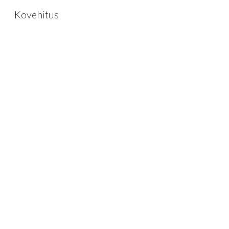
Kovehitus
Sk